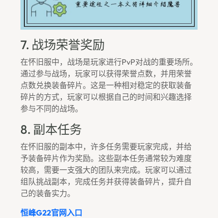
7. 战场荣誉奖励
在怀旧服中，战场是玩家进行PvP对战的重要场所。
通过参与战场，玩家可以获得荣誉点数，并用荣誉
点数兑换装备碎片。这是一种相对稳定的获取装备
碎片的方式，玩家可以根据自己的时间和兴趣选择
参与不同的战场。
8. 副本任务
在怀旧服的副本中，许多任务需要玩家完成，并给
予装备碎片作为奖励。这些副本任务通常较为难度
较高，需要一支强大的团队来完成。玩家可以通过
组队挑战副本，完成任务并获得装备碎片，提升自
己的装备实力。
恒峰g22官网入口