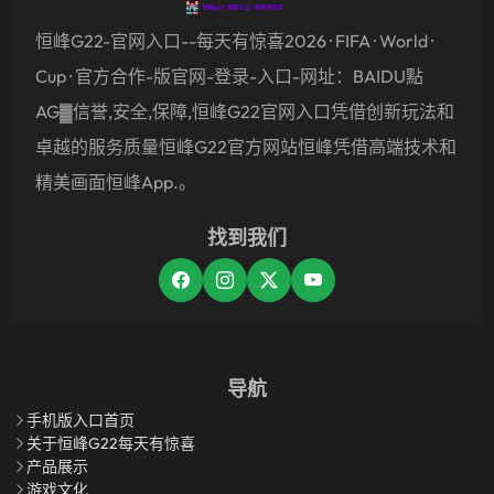
恒峰g22-官网入口--每天有惊喜2026 · FIFA · World ·
Cup · 官方合作-版官网-登录-入口-网址：BAIDU點
AG▓信誉,安全,保障,恒峰g22官网入口凭借创新玩法和
卓越的服务质量恒峰g22官方网站恒峰凭借高端技术和
精美画面恒峰app.。
找到我们
导航
手机版入口首页
关于恒峰g22每天有惊喜
产品展示
游戏文化