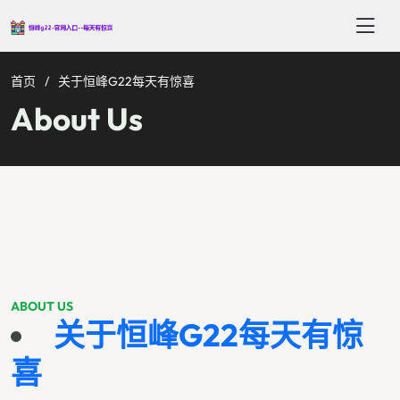
首页
关于恒峰G22每天有惊喜
About Us
ABOUT US
关于恒峰g22每天有惊
喜