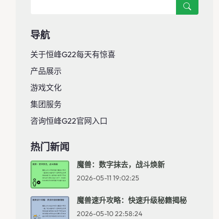
导航
关于恒峰g22每天有惊喜
产品展示
游戏文化
集团服务
咨询恒峰g22官网入口
热门新闻
魔兽：数字抹去，战斗焕新
2026-05-11 19:02:25
魔兽速升攻略：快速升级秘籍揭秘
2026-05-10 22:58:24