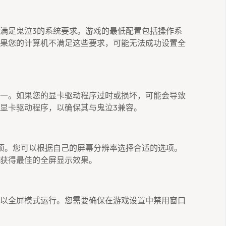
满足鬼泣3的系统要求。游戏的最低配置包括操作系
果您的计算机不满足这些要求，可能无法成功设置全
一。如果您的显卡驱动程序过时或损坏，可能会导致
显卡驱动程序，以确保其与鬼泣3兼容。
项。您可以根据自己的屏幕分辨率选择合适的选项。
获得最佳的全屏显示效果。
以全屏模式运行。您需要确保在游戏设置中禁用窗口