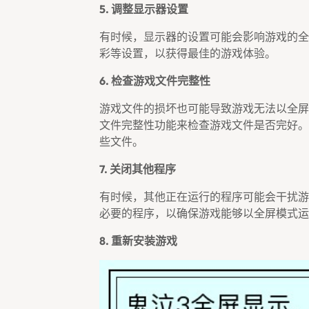
5. 调整显示器设置
有时候，显示器的设置可能会影响游戏的全
彩等设置，以获得最佳的游戏体验。
6. 检查游戏文件完整性
游戏文件的损坏也可能导致游戏无法以全屏
文件完整性功能来检查游戏文件是否完好。
些文件。
7. 关闭其他程序
有时候，其他正在运行的程序可能会干扰游
必要的程序，以确保游戏能够以全屏模式运
8. 重新安装游戏