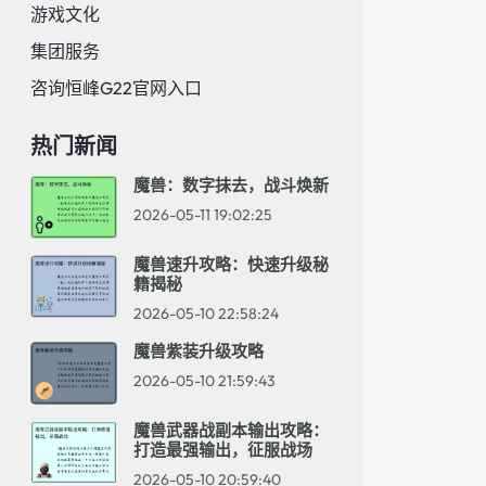
游戏文化
集团服务
咨询恒峰g22官网入口
热门新闻
魔兽：数字抹去，战斗焕新
2026-05-11 19:02:25
魔兽速升攻略：快速升级秘
籍揭秘
2026-05-10 22:58:24
魔兽紫装升级攻略
2026-05-10 21:59:43
魔兽武器战副本输出攻略：
打造最强输出，征服战场
2026-05-10 20:59:40